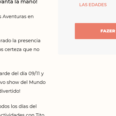
evanta la mano!
LAS EDADES
s Aventuras en
FAZER
urado la presencia
os certeza que no
tarde del día 09/11 y
uevo show del Mundo
divertido!
odos los días del
ctividades con Tito,