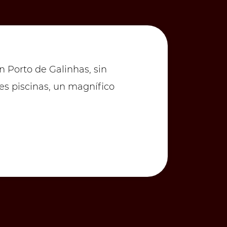
n Porto de Galinhas, sin
M
tes piscinas, un magnífico
B
v
G