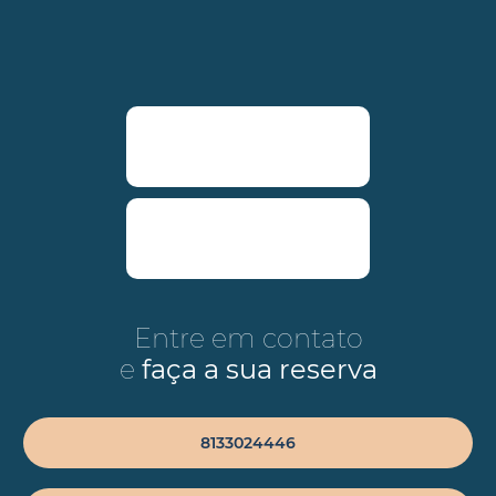
Entre em contato
e
faça a sua reserva
8133024446