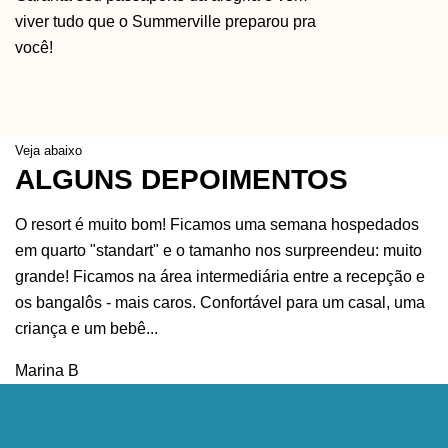
viver tudo que o Summerville preparou pra
você!
Veja abaixo
ALGUNS
DEPOIMENTOS
O resort é muito bom! Ficamos uma semana hospedados
E
em quarto "standart" e o tamanho nos surpreendeu: muito
qu
grande! Ficamos na área intermediária entre a recepção e
p
os bangalôs - mais caros. Confortável para um casal, uma
le
criança e um bebê...
K
Marina B