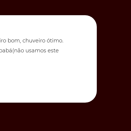
ro bom, chuveiro ótimo.
E
r babá(não usamos este
l
u
D