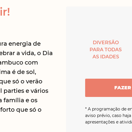
r!
DIVERSÃO
ra energia de
PARA TODAS
ebrar a vida, o Dia
AS IDADES
rnambuco com
ima é de sol,
 que só o verão
FAZER
 parties e vários
família e os
forto que só o
* A programação de en
aviso prévio, caso haja
apresentações e ativid