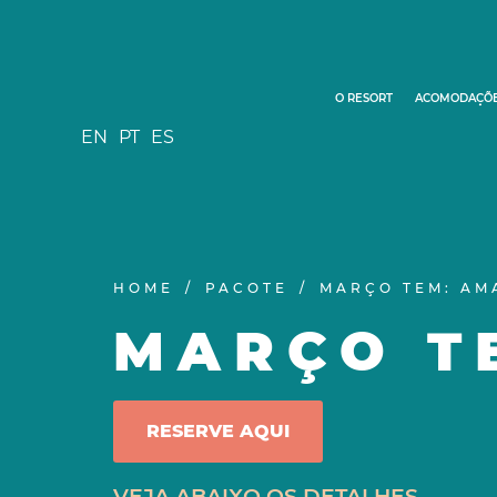
O RESORT
ACOMODAÇÕ
EN
PT
ES
HOME
PACOTE
MARÇO TEM: AMA
MARÇO TE
RESERVE AQUI
VEJA ABAIXO OS DETALHES