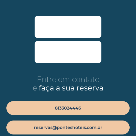
Entre em contato
e
faça a sua reserva
8133024446
reservas@ponteshoteis.com.br