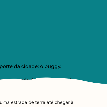
porte da cidade: o buggy.
oral, seguindo de ponta a ponta da
 uma estrada de terra até chegar à