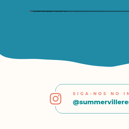
Hora do conto
DIVERSÃO
SIGA-NOS NO 
@summervillere