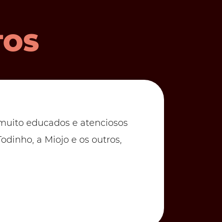
TOS
, muito educados e atenciosos
M
odinho, a Miojo e os outros,
q
Ó
S