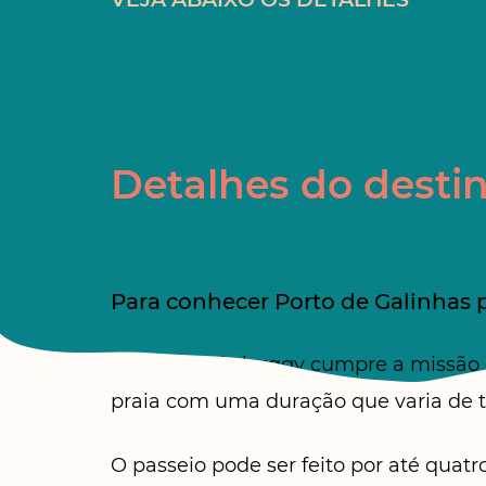
Detalhes do desti
Para conhecer Porto de Galinhas 
O passeio de buggy cumpre a missão de
praia com uma duração que varia de tr
O passeio pode ser feito por até quat