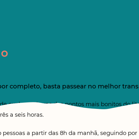
no
por completo, basta passear no melhor trans
 explorar alguns dos pontos mais bonitos do lit
ês a seis horas.
ro pessoas a partir das 8h da manhã, seguindo por