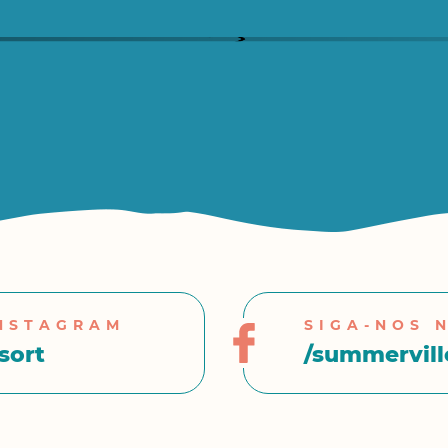
INSTAGRAM
SIGA-NOS 
sort
/summerville